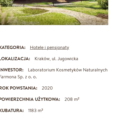
KATEGORIA:
Hotele i pensjonaty
LOKALIZACJA:
Kraków, ul. Jugowicka
INWESTOR:
Laboratorium Kosmetyków Naturalnych
Farmona Sp. z o. o.
ROK POWSTANIA:
2020
POWIERZCHNIA UŻYTKOWA:
208 m²
KUBATURA:
1183 m³