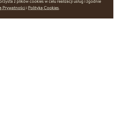
rzysta z plików cookies w celu realizacji usług i zgodnie
ką Prywatności
i
Polityką Cookies
.