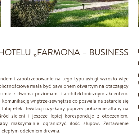
HOTELU „FARMONA – BUSINESS
demii zapotrzebowanie na tego typu usługi wzrosło więc
kolicznościowe miała być pawilonem otwartym na otaczający
formie z dwoma poziomami i architektonicznym akcentem.
 komunikację wnętrze-zewnętrze co pozwala na zatarcie się
tutaj efekt lewitacji uzyskany poprzez położenie altany na
ród zieleni i jeszcze lepiej koresponduje z otoczeniem.
aby maksymalnie ograniczyć ilość słupów. Zestawienie
 z ciepłym odcieniem drewna.