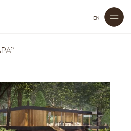
EN
SPA”